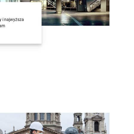
 i najwyższa
eam