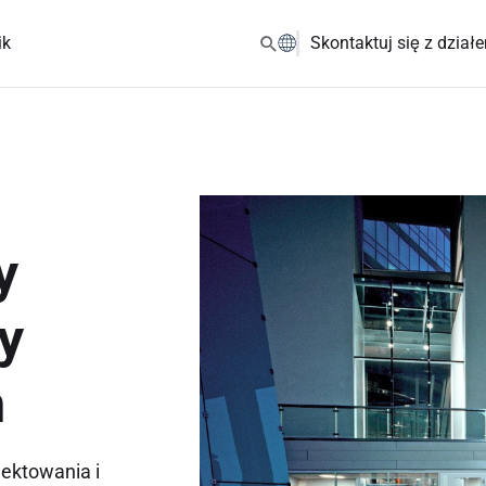
ik
Skontaktuj się z dział
y
y
m
jektowania i