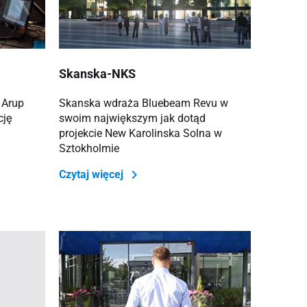
Skanska-NKS
 Arup
Skanska wdraża Bluebeam Revu w
cję
swoim największym jak dotąd
projekcie New Karolinska Solna w
Sztokholmie
Czytaj więcej