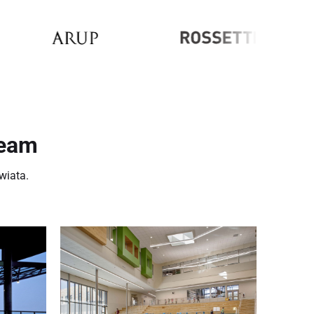
beam
wiata.