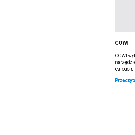
COWI
COWI wyb
narzędzi
całego p
Przeczyt