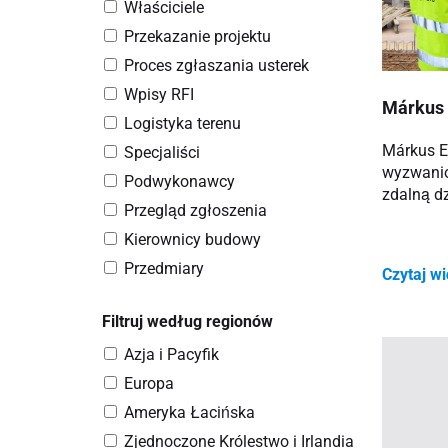
Właściciele
Przekazanie projektu
Proces zgłaszania usterek
Wpisy RFI
Márkus 
Logistyka terenu
Márkus E
Specjaliści
wyzwani
Podwykonawcy
zdalną dz
Przegląd zgłoszenia
Kierownicy budowy
Przedmiary
Czytaj w
Filtruj według regionów
Azja i Pacyfik
Europa
Ameryka Łacińska
Zjednoczone Królestwo i Irlandia