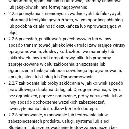
wiadomości, spam, łańcuszki listowne, piramidy finansowe
lub jakąkolwiek inną formę nagabywania;
2.2.5 przesyłania zmienionych, zwodniczych lub fałszywych
informacji identyfikujących źródło, w tym spoofing, phishing
lub podobna działalność oszukańcza lub wprowadzająca w
błąd;
2.2.6 przesyłać, publikować, przechowywać lub w inny
sposób transmitować jakiekolwiek treści zawierające wirusy
oprogramowania, złośliwy kod, szkodliwe materiały lub
jakikolwiek inny kod komputerowy, pliki lub programy
zaprojektowane w celu zakłócenia, zniszczenia lub
ograniczenia funkcjonalności dowolnego oprogramowania,
sprzętu, sieci lub Usług lub Oprogramowania;
2.2.7 zakłócania lub próby zakłócania w jakikolwiek sposób
prawidłowego działania Usług lub Oprogramowania, w tym,
bez ograniczeń, poprzez naruszanie, próby naruszenia lub w
inny sposób obchodzenie wszelkich zabezpieczeń,
uwierzytelniania lub środków kontroli dostępu;
2.2.8 sondowanie, skanowanie lub testowanie luk w
zabezpieczeniach produktu, usługi, systemu lub sieci
Bluebeam, lub przeprowadzanie testów zabezpieczeń bez