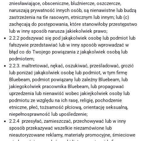
zniesławiające, obsceniczne, bluźniercze, oszczercze,
naruszają prywatność innych osób, są nienawistne lub budzą
zastrzeżenia na tle rasowym, etnicznym lub innym; lub (c)
zachęcają do postępowania, które stanowiłoby przestępstwo
lub w inny sposób narusza jakiekolwiek prawo;
2.2.2 podszywać się pod jakąkolwiek osobę lub podmiot lub
fałszywie przedstawiać lub w inny sposób wprowadzać w
błąd co do Twojego powiązania z jakąkolwiek osobą lub
podmiotem;
2.2.3. maltretować, nękać, oszukiwać, prześladować, grozić
lub poniżać jakąkolwiek osobę lub podmiot, w tym firmę
Bluebeam, podmiot powiązany lub zależny Bluebeam, lub
jakiegokolwiek pracownika Bluebeam, lub propagować
uprzedzenia lub nienawiść wobec jakiejkolwiek osoby lub
podmiotu ze względu na ich rasę, religię, pochodzenie
etniczne, płeć, tożsamość płciową, orientację seksualną,
niepełnosprawność lub upośledzenie;
2.2.4 przesyłać, zamieszczać, przechowywać lub w inny
sposób przekazywać wszelkie niezamówione lub
nieautoryzowane reklamy, materiały promocyjne, śmieciowe