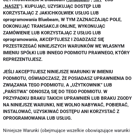
„
NASZE
”). KUPUJĄC, UZYSKUJĄC DOSTĘP LUB
KORZYSTAJĄC Z JAKICHKOLWIEK USŁUG LUB
oprogramowania Bluebeam, W TYM ZAZNACZAJĄC POLE,
DOKONUJĄC TRANSAKCJI ONLINE, WYKONUJĄC
ZAMÓWIENIE LUB KORZYSTAJĄC Z USŁUG LUB
oprogramowania, AKCEPTUJESZ I ZGADZASZ SIĘ
PRZESTRZEGAĆ NINIEJSZYCH WARUNKÓW WE WŁASNYM
IMIENIU SPÓŁKI LUB INNEGO PODMIOTU PRAWNEGO, KTÓRY
REPREZENTUJESZ.
JEŚLI AKCEPTUJESZ NINIEJSZE WARUNKI W IMIENIU
PODMIOTU, OŚWIADCZASZ, ŻE POSIADASZ UPRAWNIENIA DO
ZWIĄZANIA TEGO PODMIOTU, A „UŻYTKOWNIK” LUB
„PAŃSTWA” ODNOSZĄ SIĘ DO TEGO PODMIOTU. W
PRZYPADKU BRAKU TAKICH UPRAWNIEŃ LUB BRAKU ZGODY
NA NINIEJSZE WARUNKI, NIE WOLNO NABYWAĆ, POBIERAĆ,
INSTALOWAĆ, UZYSKIWAĆ DOSTĘPU ANI KORZYSTAĆ Z
OPROGRAMOWANIA LUB USŁUG.
Niniejsze Warunki (obejmujące wszelkie obowiązujące warunki