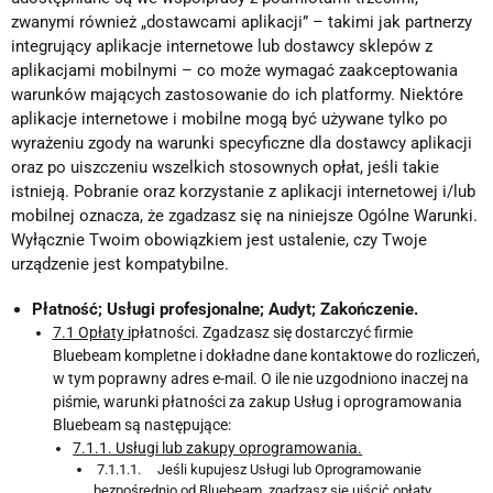
zwanymi również „dostawcami aplikacji” – takimi jak partnerzy
integrujący aplikacje internetowe lub dostawcy sklepów z
aplikacjami mobilnymi – co może wymagać zaakceptowania
warunków mających zastosowanie do ich platformy. Niektóre
aplikacje internetowe i mobilne mogą być używane tylko po
wyrażeniu zgody na warunki specyficzne dla dostawcy aplikacji
oraz po uiszczeniu wszelkich stosownych opłat, jeśli takie
istnieją. Pobranie oraz korzystanie z aplikacji internetowej i/lub
mobilnej oznacza, że zgadzasz się na niniejsze Ogólne Warunki.
Wyłącznie Twoim obowiązkiem jest ustalenie, czy Twoje
urządzenie jest kompatybilne.
Płatność; Usługi profesjonalne; Audyt; Zakończenie.
7.1 Opłaty i
płatności. Zgadzasz się dostarczyć firmie
Bluebeam kompletne i dokładne dane kontaktowe do rozliczeń,
w tym poprawny adres e-mail. O ile nie uzgodniono inaczej na
piśmie, warunki płatności za zakup Usług i oprogramowania
Bluebeam są następujące:
7.1.1. Usługi lub zakupy oprogramowania.
7.1.1.1. Jeśli kupujesz Usługi lub Oprogramowanie
bezpośrednio od Bluebeam, zgadzasz się uiścić opłaty