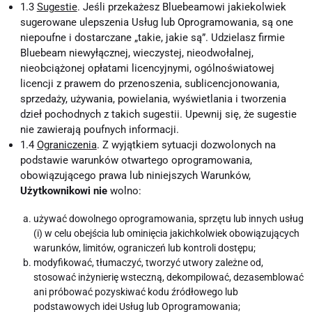
1.3
Sugestie
. Jeśli przekażesz Bluebeamowi jakiekolwiek
sugerowane ulepszenia Usług lub Oprogramowania, są one
niepoufne i dostarczane „takie, jakie są”. Udzielasz firmie
Bluebeam niewyłącznej, wieczystej, nieodwołalnej,
nieobciążonej opłatami licencyjnymi, ogólnoświatowej
licencji z prawem do przenoszenia, sublicencjonowania,
sprzedaży, używania, powielania, wyświetlania i tworzenia
dzieł pochodnych z takich sugestii. Upewnij się, że sugestie
nie zawierają poufnych informacji.
1.4
Ograniczenia
. Z wyjątkiem sytuacji dozwolonych na
podstawie warunków otwartego oprogramowania,
obowiązującego prawa lub niniejszych Warunków,
Użytkownikowi
nie
wolno:
używać dowolnego oprogramowania, sprzętu lub innych usług
(i) w celu obejścia lub ominięcia jakichkolwiek obowiązujących
warunków, limitów, ograniczeń lub kontroli dostępu;
modyfikować, tłumaczyć, tworzyć utwory zależne od,
stosować inżynierię wsteczną, dekompilować, dezasemblować
ani próbować pozyskiwać kodu źródłowego lub
podstawowych idei Usług lub Oprogramowania;