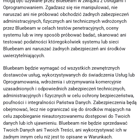
mogą być używane przez Bluebeam w związku z Usługami i
Oprogramowaniem. Zgadzasz się nie manipulować, nie
naruszać ani nie próbować obchodzić żadnych zabezpieczeń
administracyjnych, fizycznych ani technicznych wdrożonych
przez Bluebeam w celach testów penetracyjnych, oceny
systemu lub w inny sposób próbować badać, skanować ani
testować podatności któregokolwiek systemu lub sieci
Bluebeam ani naruszać żadnych zabezpieczeń ani środków
uwierzytelniających.
Bluebeam będzie wymagać od wszystkich zewnętrznych
dostawców usług, wykorzystywanych do świadczenia Usług lub
Oprogramowania, wdrożenia i utrzymywania komercyjnie
uzasadnionych i odpowiednich zabezpieczeń technicznych,
administracyjnych i fizycznych w celu ochrony bezpieczeństwa,
poufności i integralności Państwa Danych. Zabezpieczenia będą
obejmować, lecz nie ograniczać się do środków mających na
celu zapobieganie nieautoryzowanemu dostępowi do Twoich
danych lub ich ujawnieniu. Bluebeam nie będzie sprzedawać
Twoich Danych ani Twoich Treści, ani wykorzystywać ich w
żadnym innym celu niż jest to opisane w Warunkach.