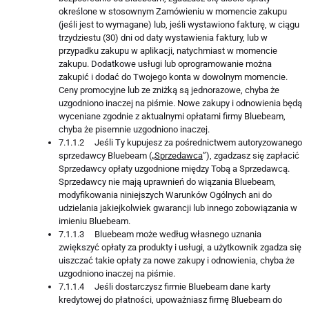
określone w stosownym Zamówieniu w momencie zakupu
(jeśli jest to wymagane) lub, jeśli wystawiono fakturę, w ciągu
trzydziestu (30) dni od daty wystawienia faktury, lub w
przypadku zakupu w aplikacji, natychmiast w momencie
zakupu. Dodatkowe usługi lub oprogramowanie można
zakupić i dodać do Twojego konta w dowolnym momencie.
Ceny promocyjne lub ze zniżką są jednorazowe, chyba że
uzgodniono inaczej na piśmie. Nowe zakupy i odnowienia będą
wyceniane zgodnie z aktualnymi opłatami firmy Bluebeam,
chyba że pisemnie uzgodniono inaczej.
7.1.1.2 Jeśli Ty kupujesz za pośrednictwem autoryzowanego
sprzedawcy Bluebeam („
Sprzedawca
”), zgadzasz się zapłacić
Sprzedawcy opłaty uzgodnione między Tobą a Sprzedawcą.
Sprzedawcy nie mają uprawnień do wiązania Bluebeam,
modyfikowania niniejszych Warunków Ogólnych ani do
udzielania jakiejkolwiek gwarancji lub innego zobowiązania w
imieniu Bluebeam.
7.1.1.3 Bluebeam może według własnego uznania
zwiększyć opłaty za produkty i usługi, a użytkownik zgadza się
uiszczać takie opłaty za nowe zakupy i odnowienia, chyba że
uzgodniono inaczej na piśmie.
7.1.1.4 Jeśli dostarczysz firmie Bluebeam dane karty
kredytowej do płatności, upoważniasz firmę Bluebeam do