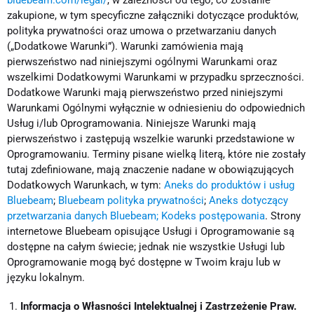
bluebeam.com/legal/
, w zależności od tego, co zostanie
zakupione, w tym specyficzne załączniki dotyczące produktów,
polityka prywatności oraz umowa o przetwarzaniu danych
(„Dodatkowe Warunki”). Warunki zamówienia mają
pierwszeństwo nad niniejszymi ogólnymi Warunkami oraz
wszelkimi Dodatkowymi Warunkami w przypadku sprzeczności.
Dodatkowe Warunki mają pierwszeństwo przed niniejszymi
Warunkami Ogólnymi wyłącznie w odniesieniu do odpowiednich
Usług i/lub Oprogramowania. Niniejsze Warunki mają
pierwszeństwo i zastępują wszelkie warunki przedstawione w
Oprogramowaniu. Terminy pisane wielką literą, które nie zostały
tutaj zdefiniowane, mają znaczenie nadane w obowiązujących
Dodatkowych Warunkach, w tym:
Aneks do produktów i usług
Bluebeam
;
Bluebeam polityka prywatności
;
Aneks dotyczący
przetwarzania danych Bluebeam;
Kodeks postępowania
. Strony
internetowe Bluebeam opisujące Usługi i Oprogramowanie są
dostępne na całym świecie; jednak nie wszystkie Usługi lub
Oprogramowanie mogą być dostępne w Twoim kraju lub w
języku lokalnym.
Informacja o Własności Intelektualnej i Zastrzeżenie Praw.