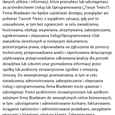
danych, plików i informacji, które przesyłasz lub udostępniasz
za pośrednictwem Usług lub Oprogramowania („Twoje Treści”).
Firma Bluebeam nie będzie uzyskiwać dostępu, przeglądać ani
pobierać Twoich Treści, z wyjątkiem sytuacji, gdy jest to
uzasadnione, w tym bez ograniczeń: w celu świadczenia,
hostowania, obsługi, wspierania, utrzymywania, zabezpieczania,
egzekwowania i ulepszania Usług/Oprogramowania i/lub
warunków określonych w niniejszym dokumencie;
przestrzegania prawa; odpowiadania na zgłoszenia do pomocy
technicznej; przeprowadzania analiz i raportowania dotyczącego
użytkowania; przeprowadzania odkrywania/analizy dla potrzeb
doradztwa lub szkoleń oraz gromadzenia informacji przez
spółkę lub podmioty stowarzyszone zgodnie z niniejszą
Umową. Do wewnętrznego przetwarzania, w tym w celu
świadczenia, administrowania, zabezpieczania i ulepszania
Usług i oprogramowania, firma Bluebeam może ujawniać i
udostępniać Treści podmiotom stowarzyszonym lub spółkom
zależnym firmy Bluebeam do wewnętrznych celów biznesowych,
w tym: udostępnianie i administrowanie kontami; fakturowanie,
ściąganie należności i administrowanie podatkami; zarządzanie
relacjami z klientami; obsługa klienta; Zabezpieczenia,