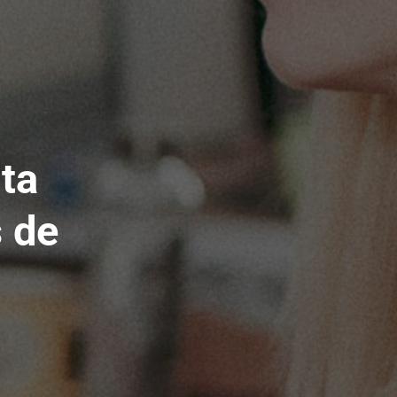
ta
s de