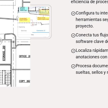
eficiencia de proce
Configura tu inte
herramientas se
proyecto.
Conecta tus fluj
software clave d
Localiza rápida
anotaciones con vi
Procesa documen
sueltas, sellos 