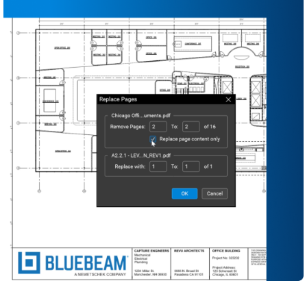
Conserva un registro completo, desde el diseño
hasta el cierre, en una fuente única de
información real