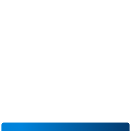
ingenieros, contratistas y propietarios.
Mantén los juegos de planos, RFI y fichas
técnicas actuales sean accesibles para todo el
equipo del proyecto
Organiza planos, especificaciones y revisiones
en carpetas estructuradas con funcionalidad de
búsqueda
Controla quién puede ver, editar y aprobar
documentos con permisos basados en
proyectos y roles
Lleva un seguimiento de las revisiones mediante
una nomenclatura clara, hojas sueltas e historial
automático de versiones
Usa sets de documentos y plantillas
estandarizados para agilizar el inicio del
proyecto