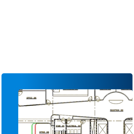
cambios entre versiones
Aplica hojas sueltas automáticamente para
reemplazar las páginas obsoletas preservando
las marcas
Vincula datos, secciones y RFI directamente
desde el plano para agilizar la navegación
Identifica, asigna y monitoriza los problemas
directamente en la hoja para reducir el riesgo de
perder licitaciones
Genera registros de planos y transmisiones
actualizados para las partes interesadas tanto
internas como externas