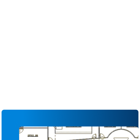
tarkistaa ja hallinnoida rakennusasiakirjoja koko
projektin elinkaaren ajan.
Lataa ja julkaise uusia piirustusversioita helposti
koko tiimille
Vertaile arkkeja vierekkäin tunnistaaksesi
muutokset eri versioiden välillä
Ota käyttöön automaattinen arkin jakaminen,
jolla voit korvata vanhentuneet sivut ja säilyttää
merkinnät
Linkitä tiedot, osiot ja tietopyynnöt suoraan
piirustuksesta siirtymisen nopeuttamiseksi
Liputa, määritä ja seuraa ongelmia suoraan
arkissa puutteiden vähentämiseksi
Luo ajan tasalla olevia piirustuslokeja ja
lähetyksiä sisäisille sekä ulkoisille sidosryhmille