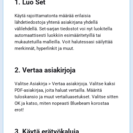
1. Luo Set
Käytä rajoittamatonta määrää erilaisia
lähdetiedostoja yhtenä asiakirjana yhdellä
välilehdellä. Set-sarjan tiedostot voi nyt luokitella
automaattisesti luokkiin esimääritetyillä tai
mukautetuilla malleilla. Voit halutessasi säilyttää
merkinnät, hyperlinkit ja muut.
2. Vertaa asiakirjoja
Valitse Asiakirja > Vertaa asiakirjoja. Valitse kaksi
PDF-asiakirjaa, joita haluat vertailla. Määritä
tuloskansio ja muut vertailuasetukset. Valitse sitten
OK ja katso, miten nopeasti Bluebeam korostaa
erot!
3. Käytä erätyökaluja