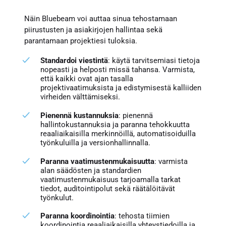
Näin Bluebeam voi auttaa sinua tehostamaan
piirustusten ja asiakirjojen hallintaa sekä
parantamaan projektiesi tuloksia.
Standardoi viestintä
: käytä tarvitsemiasi tietoja
nopeasti ja helposti missä tahansa. Varmista,
että kaikki ovat ajan tasalla
projektivaatimuksista ja edistymisestä kalliiden
virheiden välttämiseksi.
Pienennä kustannuksia
: pienennä
hallintokustannuksia ja paranna tehokkuutta
reaaliaikaisilla merkinnöillä, automatisoiduilla
työnkuluilla ja versionhallinnalla.
Paranna vaatimustenmukaisuutta
: varmista
alan säädösten ja standardien
vaatimustenmukaisuus tarjoamalla tarkat
tiedot, auditointipolut sekä räätälöitävät
työnkulut.
Paranna koordinointia
: tehosta tiimien
koordinointia reaaliaikaisilla yhteystiedoilla ja