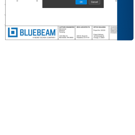
Varmista, että kaikilla on käytössään viimeisin arkki.
Voit tehdä tämän työkaluilla, joilla on helppo julkaista,