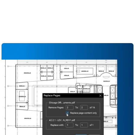
Seuraa versioita selkeän nimeämisen, arkkien
jakamisen ja automaattisen versiohistorian
avulla
Tehosta projektien käynnistämistä
standardoiduilla asiakirjapaketeilla ja -malleilla
Ylläpidä kattavia tietoja aina suunnittelusta
päättämiseen saakka yhden totuuden lähteen
avulla