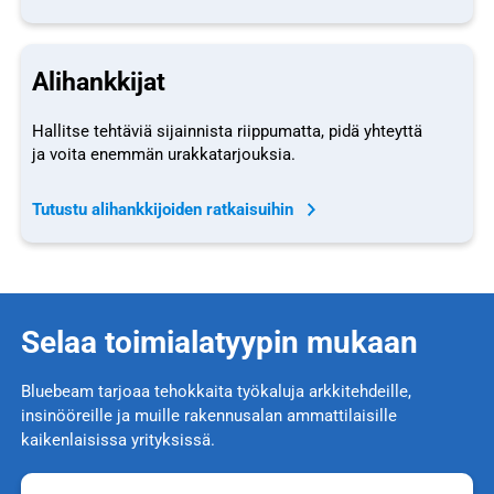
Alihankkijat
Hallitse tehtäviä sijainnista riippumatta, pidä yhteyttä
ja voita enemmän urakkatarjouksia.
Tutustu alihankkijoiden ratkaisuihin
Selaa toimialatyypin mukaan
Bluebeam tarjoaa tehokkaita työkaluja arkkitehdeille,
insinööreille ja muille rakennusalan ammattilaisille
kaikenlaisissa yrityksissä.