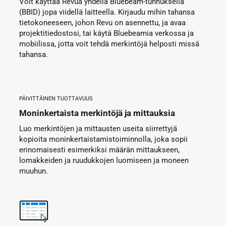
Voit käyttää Revua yhdellä Bluebeam-tunnuksella
(BBID) jopa viidellä laitteella. Kirjaudu mihin tahansa
tietokoneeseen, johon Revu on asennettu, ja avaa
projektitiedostosi, tai käytä Bluebeamia verkossa ja
mobiilissa, jotta voit tehdä merkintöjä helposti missä
tahansa.
PÄIVITTÄINEN TUOTTAVUUS
Moninkertaista merkintöjä ja mittauksia
Luo merkintöjen ja mittausten useita siirrettyjä
kopioita moninkertaistamistoiminnolla, joka sopii
erinomaisesti esimerkiksi määrän mittaukseen,
lomakkeiden ja ruudukkojen luomiseen ja moneen
muuhun.