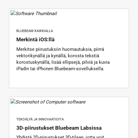
BLUEBEAM KAIKKIALLA
Merkintä iOS:llä
Merkitse piirustuksiin huomautuksia, piirrä
vektorikynällä ja kynällä, korosta tekstiä
korostuskynällä, lisää ellipsejä, pilviä ja kuvia
iPadin tai iPhonen Bluebeam-sovelluksella.
TEKOÄLYÄ JA INNOVAATIOITA
3D-piirustukset Bluebeam Labsissa
Yhdistä 2D-piirustukset 3D-tilaan, jotta voit