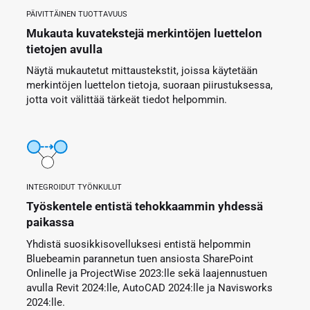
PÄIVITTÄINEN TUOTTAVUUS
Mukauta kuvatekstejä merkintöjen luettelon
tietojen avulla
Näytä mukautetut mittaustekstit, joissa käytetään
merkintöjen luettelon tietoja, suoraan piirustuksessa,
jotta voit välittää tärkeät tiedot helpommin.
INTEGROIDUT TYÖNKULUT
Työskentele entistä tehokkaammin yhdessä
paikassa
Yhdistä suosikkisovelluksesi entistä helpommin
Bluebeamin parannetun tuen ansiosta SharePoint
Onlinelle ja ProjectWise 2023:lle sekä laajennustuen
avulla Revit 2024:lle, AutoCAD 2024:lle ja Navisworks
2024:lle.