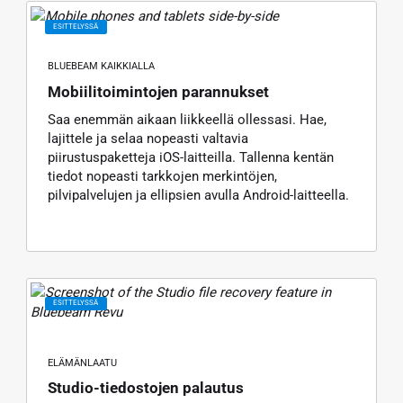
ESITTELYSSÄ
BLUEBEAM KAIKKIALLA
Mobiilitoimintojen parannukset
Saa enemmän aikaan liikkeellä ollessasi. Hae,
lajittele ja selaa nopeasti valtavia
piirustuspaketteja iOS-laitteilla. Tallenna kentän
tiedot nopeasti tarkkojen merkintöjen,
pilvipalvelujen ja ellipsien avulla Android-laitteella.
ESITTELYSSÄ
ELÄMÄNLAATU
Studio-tiedostojen palautus