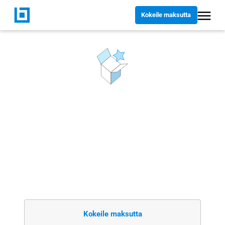
Kokeile maksutta
BLUEBEAMIN UUDET OMINAISUUDET
Bluebeamin uutuudet
Tutustu Bluebeamin uusimpiin ominaisuuksiin
ja parannuksiin, jotka on suunniteltu
auttamaan sinua rakentamaan entistä
paremmin.
Kokeile maksutta