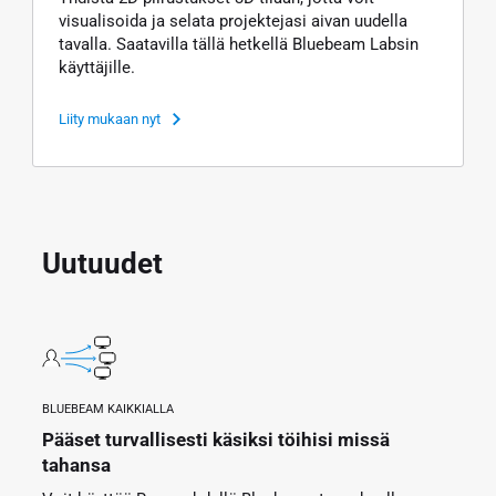
visualisoida ja selata projektejasi aivan uudella
tavalla. Saatavilla tällä hetkellä Bluebeam Labsin
käyttäjille.
Liity mukaan nyt
Uutuudet
BLUEBEAM KAIKKIALLA
Pääset turvallisesti käsiksi töihisi missä
tahansa