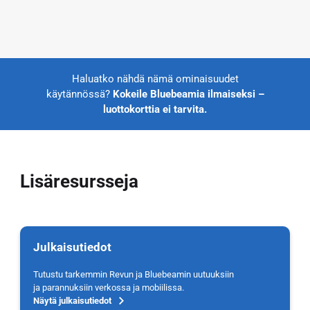
Haluatko nähdä nämä ominaisuudet
käytännössä?
Kokeile Bluebeamia ilmaiseksi –
luottokorttia ei tarvita.
Lisäresursseja
Julkaisutiedot
Tutustu tarkemmin Revun ja Bluebeamin uutuuksiin
ja parannuksiin verkossa ja mobiilissa.
Näytä julkaisutiedot