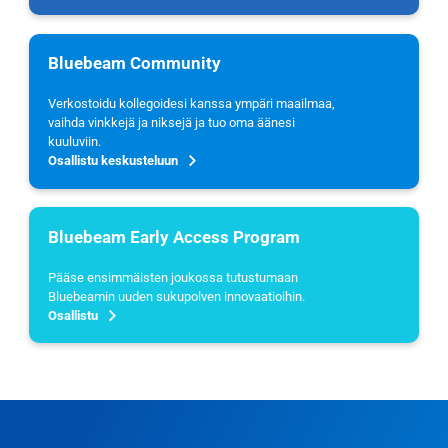
Bluebeam Community
Verkostoidu kollegoidesi kanssa ympäri maailmaa,
vaihda vinkkejä ja niksejä ja tuo oma äänesi
kuuluviin.
Osallistu keskusteluun
Bluebeam Early Access Program
Pääse ensimmäisten joukossa tutustumaan
Bluebeamin uuden sukupolven innovaatioihin.
Osallistu