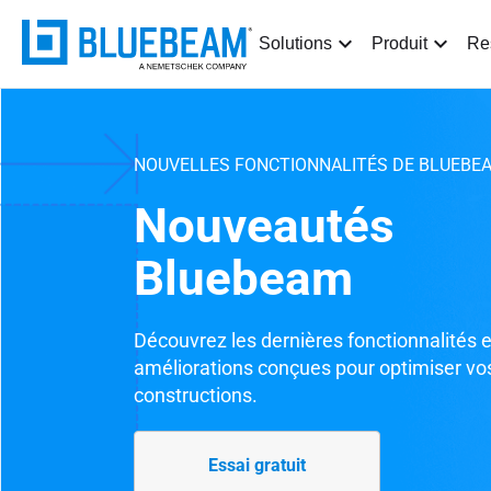
Solutions
Produit
Re
NOUVELLES FONCTIONNALITÉS DE BLUEBE
Nouveautés
Bluebeam
Découvrez les dernières fonctionnalités e
améliorations conçues pour optimiser vo
constructions.
Essai gratuit