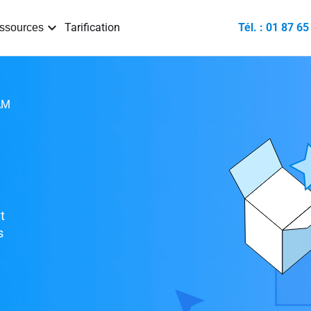
Tarification
Tél. : 01 87 65
ssources
AM
t
s