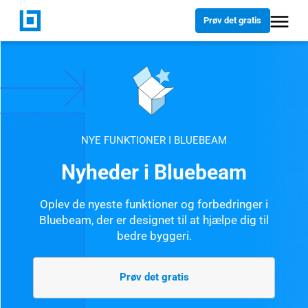
Prøv det gratis
NYE FUNKTIONER I BLUEBEAM
Nyheder i Bluebeam
Oplev de nyeste funktioner og forbedringer i
Bluebeam, der er designet til at hjælpe dig til
bedre byggeri.
Prøv det gratis