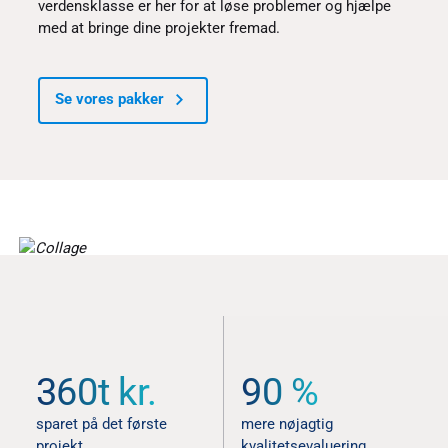
verdensklasse er her for at løse problemer og hjælpe
med at bringe dine projekter fremad.
Se vores pakker
STATISTIK OG UDTALELSER
360t kr.
90 %
Bedre resultater fra start til
slut
sparet på det første
mere nøjagtig
projekt
kvalitetsevaluering