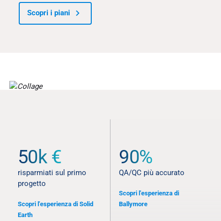
Scopri i piani
STATISTICHE E TESTIMONIANZE
50k €
90%
Risultati migliori per tutto il
progetto
risparmiati sul primo
QA/QC più accurato
progetto
Scopri l'esperienza di
Scopri l'esperienza di Solid
Ballymore
Earth