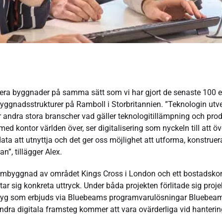
ruera byggnader på samma sätt som vi har gjort de senaste 100 el
ggnadsstrukturer på Ramboll i Storbritannien. ”Teknologin utvec
r andra stora branscher vad gäller teknologitillämpning och pro
 kontor världen över, ser digitalisering som nyckeln till att öve
ta att utnyttja och det ger oss möjlighet att utforma, konstruera
n”, tillägger Alex.
mbyggnad av området Kings Cross i London och ett bostadskom
r sig konkreta uttryck. Under båda projekten förlitade sig projek
rktyg som erbjuds via Bluebeams programvarulösningar Bluebea
 andra digitala framsteg kommer att vara ovärderliga vid hante