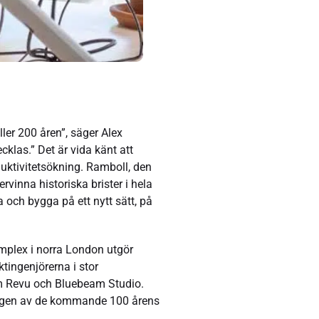
ler 200 åren”, säger Alex
klas.” Det är vida känt att
duktivitetsökning. Ramboll, den
rvinna historiska brister i hela
 och bygga på ett nytt sätt, på
plex i norra London utgör
tingenjörerna i stor
m Revu och Bluebeam Studio.
ringen av de kommande 100 årens