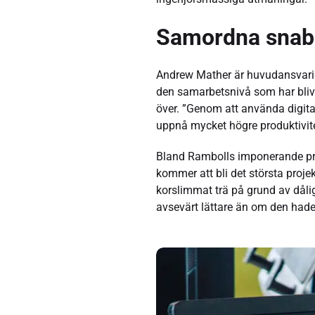
Samordna snabb
Andrew Mather är huvudansvarig
den samarbetsnivå som har blivi
över. ”Genom att använda digita
uppnå mycket högre produktivitet
Bland Rambolls imponerande pro
kommer att bli det största pro
korslimmat trä på grund av dåli
avsevärt lättare än om den had