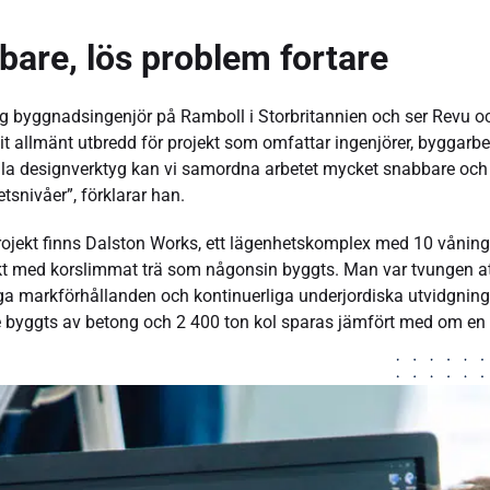
are, lös problem fortare
 byggnadsingenjör på Ramboll i Storbritannien och ser Revu o
t allmänt utbredd för projekt som omfattar ingenjörer, byggarbe
la designverktyg kan vi samordna arbetet mycket snabbare och på
snivåer”, förklarar han.
jekt finns Dalston Works, ett lägenhetskomplex med 10 vånin
jekt med korslimmat trä som någonsin byggts. Man var tvungen 
ga markförhållanden och kontinuerliga underjordiska utvidgnin
e byggts av betong och 2 400 ton kol sparas jämfört med om e