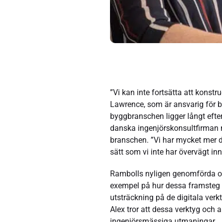
”Vi kan inte fortsätta att konst
Lawrence, som är ansvarig för by
byggbranschen ligger långt efte
danska ingenjörskonsultfirman med
branschen. ”Vi har mycket mer da
sätt som vi inte har övervägt inna
Rambolls nyligen genomförda o
exempel på hur dessa framsteg ta
utsträckning på de digitala ve
Alex tror att dessa verktyg och
ingenjörsmässiga utmaningar.