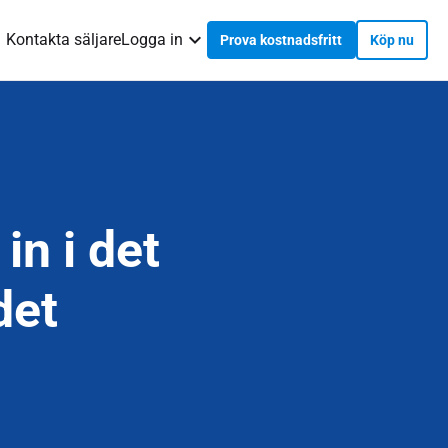
Kontakta säljare
Logga in
Prova kostnadsfritt
Köp nu
in i det
det