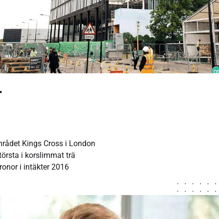
r
mrådet Kings Cross i London
örsta i korslimmat trä
onor i intäkter 2016