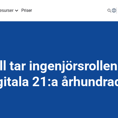
Priser
esurser
 tar ingenjörsrollen 
gitala 21:a århundra