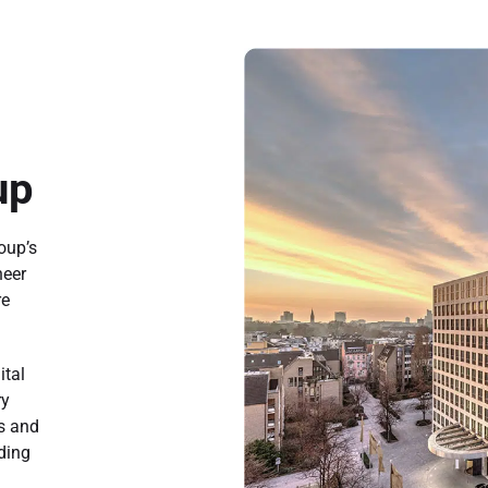
up
oup’s
neer
re
ital
ry
s and
ding