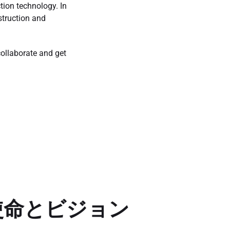
tion technology. In
struction and
collaborate and get
使命とビジョン