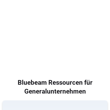
Führen Sie präzise Messungen schnell durch und
erstellen Sie hochwertige Angebote. Oder verwalten
Sie Mängelerfassungen,
Informationsanfragen und
Ausführungsunterlagen
und verfolgen Sie diese von
unterwegs auf Ihrem Mobilgerät nach.
Bluebeam Ressourcen für
Generalunternehmen