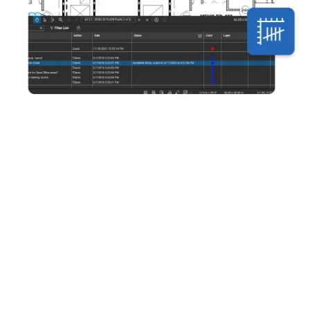
Standardisieren Sie die Kommunikation zwischen
Büro und Baustelle mit Markierungswerkzeugen, die
speziell für Generalunternehmen entwickelt wurden.
Durch die automatische Nachverfolgung aller
Bearbeitungen und Kommentare entsteht zudem eine
zentrale Informationsquelle.