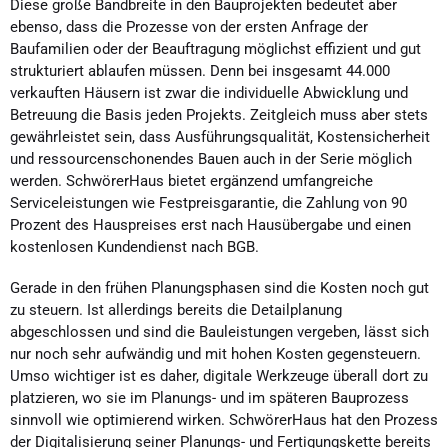
Diese große Bandbreite in den Bauprojekten bedeutet aber
ebenso, dass die Prozesse von der ersten Anfrage der
Baufamilien oder der Beauftragung möglichst effizient und gut
strukturiert ablaufen müssen. Denn bei insgesamt 44.000
verkauften Häusern ist zwar die individuelle Abwicklung und
Betreuung die Basis jeden Projekts. Zeitgleich muss aber stets
gewährleistet sein, dass Ausführungsqualität, Kostensicherheit
und ressourcenschonendes Bauen auch in der Serie möglich
werden. SchwörerHaus bietet ergänzend umfangreiche
Serviceleistungen wie Festpreisgarantie, die Zahlung von 90
Prozent des Hauspreises erst nach Hausübergabe und einen
kostenlosen Kundendienst nach BGB.
Gerade in den frühen Planungsphasen sind die Kosten noch gut
zu steuern. Ist allerdings bereits die Detailplanung
abgeschlossen und sind die Bauleistungen vergeben, lässt sich
nur noch sehr aufwändig und mit hohen Kosten gegensteuern.
Umso wichtiger ist es daher, digitale Werkzeuge überall dort zu
platzieren, wo sie im Planungs- und im späteren Bauprozess
sinnvoll wie optimierend wirken. SchwörerHaus hat den Prozess
der Digitalisierung seiner Planungs- und Fertigungskette bereits