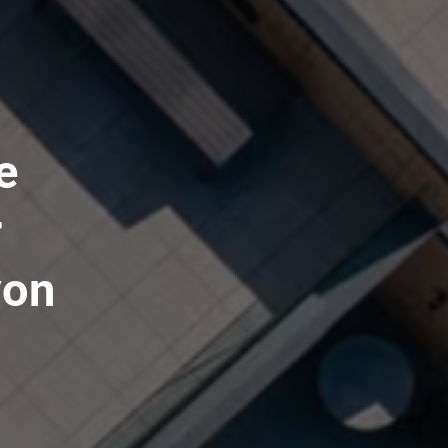
e
r
von