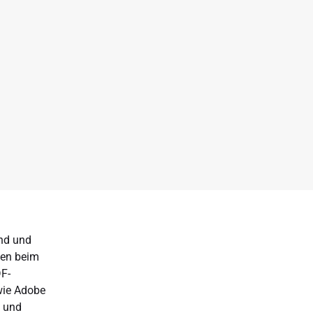
nd und
gen beim
F-
wie Adobe
n und