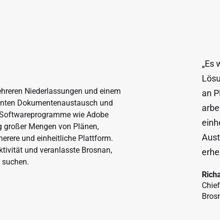
„Es 
Lösu
ehreren Niederlassungen und einem
an P
zienten Dokumentenaustausch und
arbe
F-Softwareprogramme wie Adobe
einh
g großer Mengen von Plänen,
Aust
erere und einheitliche Plattform.
tivität und veranlasste Brosnan,
erhe
 suchen.
Richa
Chief
Bros