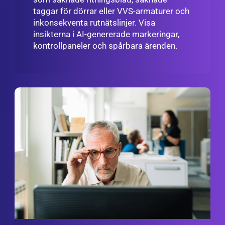
taggar för dörrar eller VVS-armaturer och
inkonsekventa rutnätslinjer. Visa
insikterna i AI-genererade markeringar,
kontrollpaneler och spårbara ärenden.