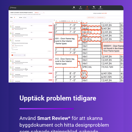
Upptäck problem tidigare
Använd
Smart Review*
för att skanna
byggdokument och hitta designproblem
som saknade ritningsblad, saknade