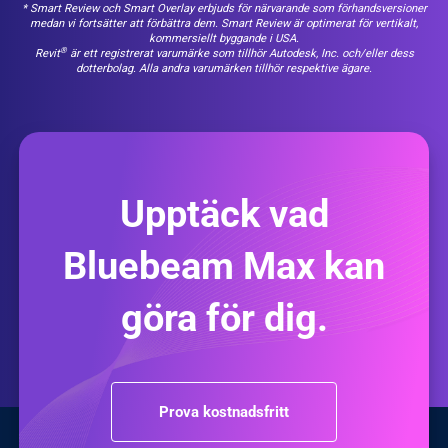
* Smart Review och Smart Overlay erbjuds för närvarande som förhandsversioner
medan vi fortsätter att förbättra dem. Smart Review är optimerat för vertikalt,
kommersiellt byggande i USA.
®
Revit
är ett registrerat varumärke som tillhör Autodesk, Inc. och/eller dess
dotterbolag. Alla andra varumärken tillhör respektive ägare.
Upptäck vad
Bluebeam Max kan
göra för dig.
Prova kostnadsfritt