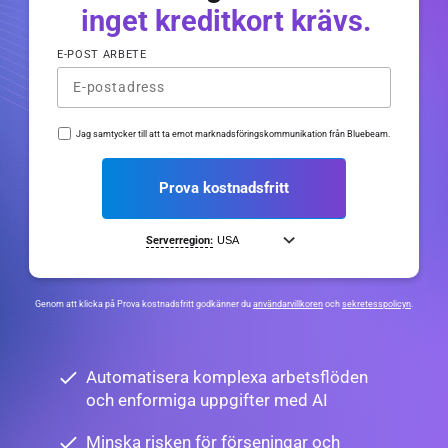
inget kreditkort krävs.
E-POST ARBETE
Jag samtycker till att ta emot marknadsföringskommunikation från Bluebeam.
Prova kostnadsfritt
Serverregion:
Genom att klicka på Prova kostnadsfritt godkänner du
användarvillkoren
och
sekretesspolicyn
.
Automatisera komplexa arbetsflöden
och enformiga uppgifter med AI
Minska risken för förseningar och