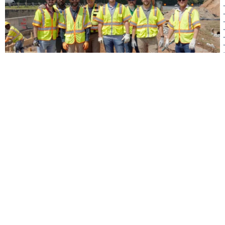
Un grupo de trabajadores de The Walsh Group posan para una foto
en la obra de ampliación de la autopista I-75 en Atlanta, Georgia.
Mayor eficiencia con paneles
de control
Otra manera en que el equipo de I-75 ha sacado el máximo
provecho del uso de Revu para iPad es mediante el uso de