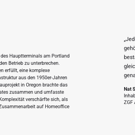
„Jed
gehö
t des Hauptterminals am Portland
best
nden Betrieb zu unterbrechen.
glei
 erfüllt, eine komplexe
gena
struktur aus den 1950er-Jahren
Bauprojekt in Oregon brachte das
Nat 
aates zusammen und umfasste
Inhab
omplexität verschärfte sich, als
ZGF A
 Zusammenarbeit auf Homeoffice