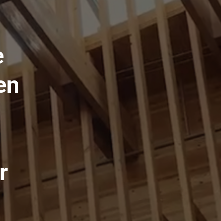
e
en
r