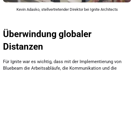
Kevin Adasko, stellvertretender Direktor bei Ignite Architects
Überwindung globaler
Distanzen
Für Ignite war es wichtig, dass mit der Implementierung von
Bluebeam die Arbeitsabläufe, die Kommunikation und die
Genauigkeit in der Zusammenarbeit mit Partnern im Ausland
verbessert wurden.
Die Einführung von Bluebeam Studio-Sitzungen ermöglichte die
Zusammenarbeit in Echtzeit, das Teilen und den Aufbau von
Arbeitsabläufen für Markierungen.
„Wir waren in der Lage, Live-Sitzungen mit Teams in anderen
Ländern abzuhalten, und saßen so gemeinsam an einem
virtuellen Tisch, betrachteten dieselben Pläne und Markierungen