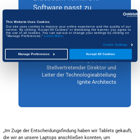
Software passt zu
unserem Unternehmen,
This Website Uses Cookies
zu unseren Mitarbeitern
Our site uses cookies to improve your online experience and the quality of our
service. By clicking “Accept All Cookies” or dismissing the banner, you agree to
the use of all cookies. You can opt-out or change your settings by clicking on
und zu der Vielfalt
"Manage Preferences."
Learn More
.
unserer Projekte.“
Cookie Settings
Manage Preferences
Accept All Cookies
Jeremy Benseman
Stellvertretender Direktor und
Leiter der Technologieabteilung
Ignite Architects
„Im Zuge der Entscheidungsfindung haben wir Tablets gekauft,
die wir an unsere Laptops anschließen konnten, um