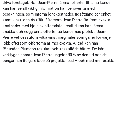
driva företaget. När Jean-Pierre lämnar offerter till sina kunder
kan han se all viktig information han behöver ta med i
beräkningen, som interna lönekostnader, tidsåtgång per enhet
samt vinst- och riskfält. Eftersom Jean-Pierre får fram exakta
kostnader med hjälp av affärsdata i realtid kan han lämna
snabba och noggranna offerter på kundernas projekt. Jean-
Pierre vet dessutom vilka vinstmarginaler som gäller för varje
jobb eftersom offerterna är mer exakta. Alltså kan han
förutsäga Plumcos resultat och kassaflöde bättre. De här
verktygen sparar Jean-Pierre ungefär 80 % av den tid och de
pengar han tidigare lade på projektanbud – och med mer exakta
resultat. ”Revu gör mitt företag snabbt och smidigt. Jag har
lägre omkostnader, jag kan arbeta mer effektivt och jag har
bättre överblick över ekonomin. Det här programmet har
förmågan att göra komplexa saker enkla”, säger Jean-Pierre.
Bättre kundrelationer
Övergången från skrivare och bläck till Bluebeam har sparat
Plumco tid och pengar, men det har också förbättrat företagets