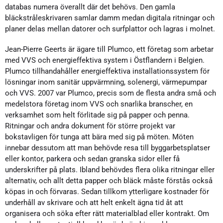
databas numera överallt där det behövs. Den gamla
bläckstråleskrivaren samlar damm medan digitala ritningar och
planer delas mellan datorer och surfplattor och lagras i molnet.
Jean-Pierre Geerts är ägare till Plumco, ett företag som arbetar
med VVS och energieffektiva system i Östflandern i Belgien.
Plumco tillhandahåller energieffektiva installationssystem för
lösningar inom sanitär uppvärmning, solenergi, värmepumpar
och VVS. 2007 var Plumco, precis som de flesta andra små och
medelstora företag inom VVS och snarlika branscher, en
verksamhet som helt förlitade sig på papper och penna.
Ritningar och andra dokument för större projekt var
bokstavligen för tunga att bära med sig på möten. Möten
innebar dessutom att man behövde resa till byggarbetsplatser
eller kontor, parkera och sedan granska sidor eller få
underskrifter på plats. Ibland behövdes flera olika ritningar eller
alternativ, och allt detta papper och bläck måste förstås också
köpas in och förvaras. Sedan tillkom ytterligare kostnader för
underhåll av skrivare och att helt enkelt ägna tid åt att
organisera och söka efter rätt materialblad eller kontrakt. Om