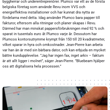
byggherrar och underentreprenörer. Plumco var ett av de första
belgiska företag som använde Revu inom VVS och
energieffektiva installationer och har kunnat dra nytta av
fördelarna med detta. Idag använder Plumco bara papper till
fakturor, eftersom alla ritningar och planer skapas i Revu.
Därmed har man minskat pappersförbrukningen med 92 % och
sparat in tusentals euro åt Plumco varje år. Dessutom har
Plumcos kontorsutrymme krympt från 150 till 20 kvadratmeter,
vilket sparar in hyra och omkostnader. Jean-Pierre kan arbeta
var han än är med sin bärbara dator, och kan erbjuda en mycket
bättre kundupplevelse. ”Jag har ingen fax, inget arkiv – faktum
är att allt ligger i molnet”, säger Jean-Pierre. ”Bluebeam hjälper
oss att digitalisera hela processen.”