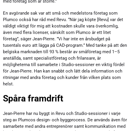
med företag som är större.”
En avgörande sak var att små och medelstora företag som
Plumco också har råd med Revu. ”När jag köpte [Revu] var det
väldigt viktigt för mig att kostnaden skulle vara överkomlig,
även med flera licenser, särskilt som Plumco är ett litet
företag”, säger Jean-Pierre. ”Vi har inte en årsbudget på
tusentals euro att lägga på CAD-program.” Med tanke på att den
belgiska marknaden till 93 % består av småföretag med 1–5
anställda, samt specialistföretag och frilansare, är
möjligheterna till samarbete i Studio-sessioner en viktig fördel
för Jean-Pierre. Han kan snabbt och lätt dela information och
ritningar med andra företag och kunder från vilken plats som
helst.
Spåra framdrift
Jean-Pierre har nu byggt in Revu och Studio-sessioner i varje
steg av Plumcos design- och byggprocess. De används även för
samarbete med andra entreprenörer samt kommunikation med