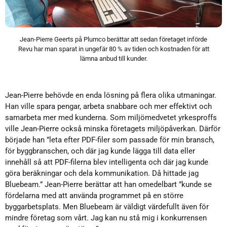
Jean-Pierre Geerts på Plumco berättar att sedan företaget införde
Revu har man sparat in ungefär 80 % av tiden och kostnaden för att
lämna anbud till kunder.
Jean-Pierre behövde en enda lösning på flera olika utmaningar.
Han ville spara pengar, arbeta snabbare och mer effektivt och
samarbeta mer med kunderna. Som miljömedvetet yrkesproffs
ville Jean-Pierre också minska företagets miljöpåverkan. Därför
började han ”leta efter PDF-filer som passade för min bransch,
för byggbranschen, och där jag kunde lägga till data eller
innehåll så att PDF-filerna blev intelligenta och där jag kunde
göra beräkningar och dela kommunikation. Då hittade jag
Bluebeam.” Jean-Pierre berättar att han omedelbart ”kunde se
fördelarna med att använda programmet på en större
byggarbetsplats. Men Bluebeam är väldigt värdefullt även för
mindre företag som vårt. Jag kan nu stå mig i konkurrensen