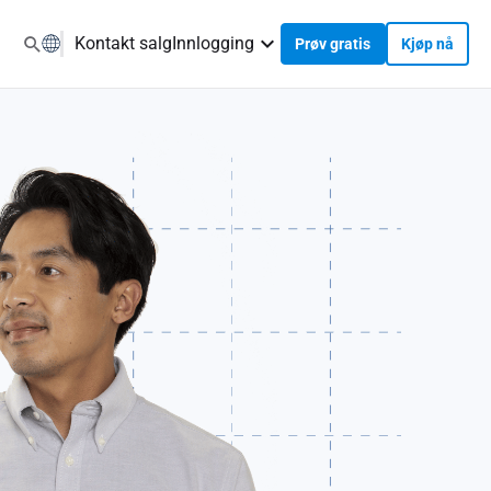
Kontakt salg
Innlogging
Prøv gratis
Kjøp nå