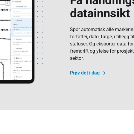
Få handling
datainnsikt
Spor automatisk alle markering
forfatter, dato, farge, i tilleg
statuser. Og eksporter data for 
fremdrift og ytelse for prosjek
sektor.
Prøv det i dag