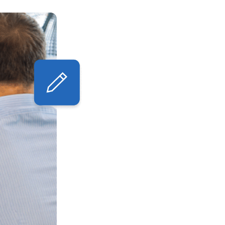
Bluebeams programvare 
kan opprette, markere
på tvers av plasseringer
prosjektressurser i skyen