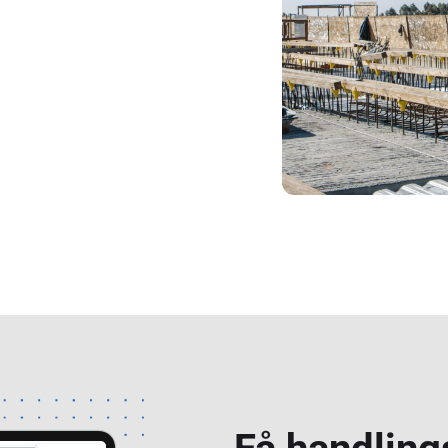
agre
for å
 og mye