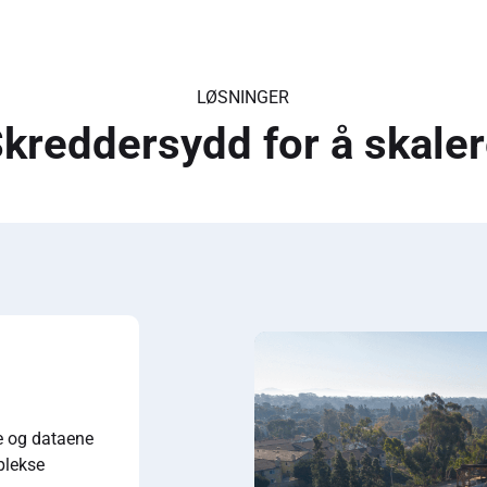
LØSNINGER
kreddersydd for å skale
 og dataene
plekse