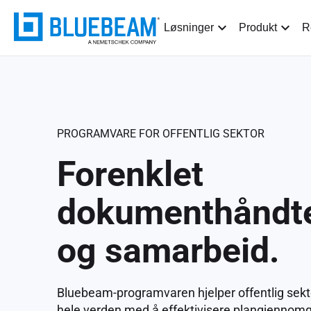
Løsninger
Produkt
R
PROGRAMVARE FOR OFFENTLIG SEKTOR
Forenklet
dokumenthåndte
og samarbeid.
Bluebeam-programvaren hjelper offentlig sekt
hele verden med å effektivisere plangjennom