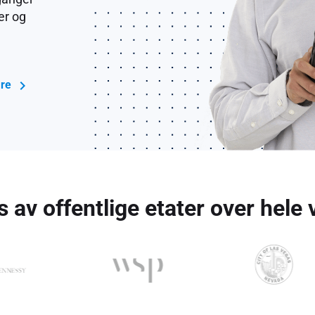
er og
åre
 av offentlige etater over hele