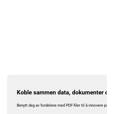
Arbeid fra én pålitelig kilde på tvers av alle
prosjektfaser, enheter og beliggenheter. Inviter
interessenter til å se de siste oppdateringene – selv
om de ikke har Bluebeam. Unngå overlappende
endringer med inn- og utsjekkingsfunksjoner, og sørg
for at jobbene går etter planen ved å kjøre
statusrapporter.
Koble sammen data, dokumenter og
Benytt deg av fordelene med PDF-filer til å innovere papirløs