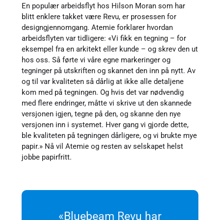
En populær arbeidsflyt hos Hilson Moran som har
blitt enklere takket være Revu, er prosessen for
designgjennomgang. Atemie forklarer hvordan
arbeidsflyten var tidligere: «Vi fikk en tegning – for
eksempel fra en arkitekt eller kunde – og skrev den ut
hos oss. Så førte vi våre egne markeringer og
tegninger på utskriften og skannet den inn på nytt. Av
og til var kvaliteten så dårlig at ikke alle detaljene
kom med på tegningen. Og hvis det var nødvendig
med flere endringer, måtte vi skrive ut den skannede
versjonen igjen, tegne på den, og skanne den nye
versjonen inn i systemet. Hver gang vi gjorde dette,
ble kvaliteten på tegningen dårligere, og vi brukte mye
papir.» Nå vil Atemie og resten av selskapet helst
jobbe papirfritt.
«Bluebeam Revu har