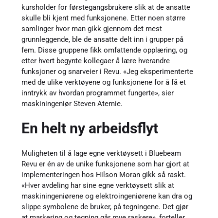
kursholder for førstegangsbrukere slik at de ansatte
skulle bli kjent med funksjonene. Etter noen større
samlinger hvor man gikk gjennom det mest
grunnleggende, ble de ansatte delt inn i grupper på
fem. Disse gruppene fikk omfattende opplæring, og
etter hvert begynte kollegaer å lære hverandre
funksjoner og snarveier i Revu. «Jeg eksperimenterte
med de ulike verktøyene og funksjonene for å få et
inntrykk av hvordan programmet fungerte», sier
maskiningeniør Steven Atemie.
En helt ny arbeidsflyt
Muligheten til å lage egne verktøysett i Bluebeam
Revu er én av de unike funksjonene som har gjort at
implementeringen hos Hilson Moran gikk så raskt.
«Hver avdeling har sine egne verktøysett slik at
maskiningeniørene og elektroingeniørene kan dra og
slippe symbolene de bruker, på tegningene. Det gjør
at markering og tegning går mye raskere», forteller