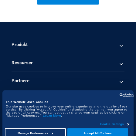
Produkt
Ressurser
Partnere
Priser
This Website Uses Cookies
Our site uses cookies to improve your online experience and the quality of our
service. By clicking “Accept All Cookies” or dismissing the banner, you agree to
the use of all cookies. You can opt-out or change your settings by clicking on
"Manage Preferences."
Learn More
.
Bedrift
Cookie Settings
Manage Preferences
Accept All Cookies
Logg inn