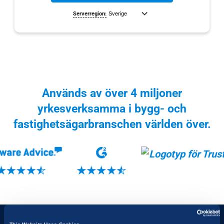
Serverregion:
Genom att klicka på Prova kostnadsfritt godkänner du
användarvillkoren
och
sekretesspolicyn
.
Används av över 4 miljoner
yrkesverksamma i bygg- och
fastighetsägarbranschen världen över.