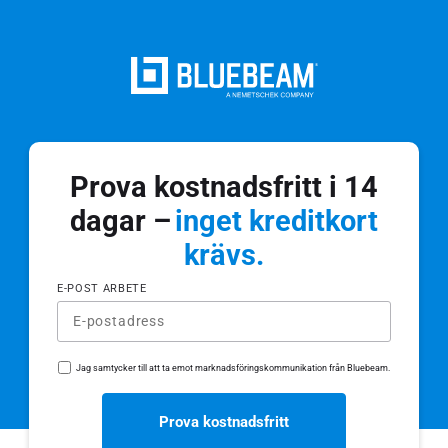
Prova kostnadsfritt i 14
dagar –
inget kreditkort
krävs.
E-POST ARBETE
Jag samtycker till att ta emot marknadsföringskommunikation från Bluebeam.
Prova kostnadsfritt